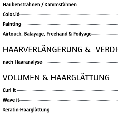
Haubensträhnen / Kammstähnen
Color.id
Painting
Airtouch, Balayage, Freehand & Foilyage
HAARVERLÄNGERUNG & -VERD
nach Haaranalyse
VOLUMEN & HAARGLÄTTUNG
Curl it
Wave it
Keratin-Haarglättung